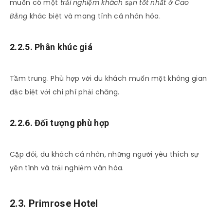
muốn có một
trải nghiệm khách sạn tốt nhất ở Cao
Bằng
khác biệt và mang tính cá nhân hóa.
2.2.5. Phân khúc giá
Tầm trung. Phù hợp với du khách muốn một không gian
đặc biệt với chi phí phải chăng.
2.2.6. Đối tượng phù hợp
Cặp đôi, du khách cá nhân, những người yêu thích sự
yên tĩnh và trải nghiệm văn hóa.
2.3. Primrose Hotel