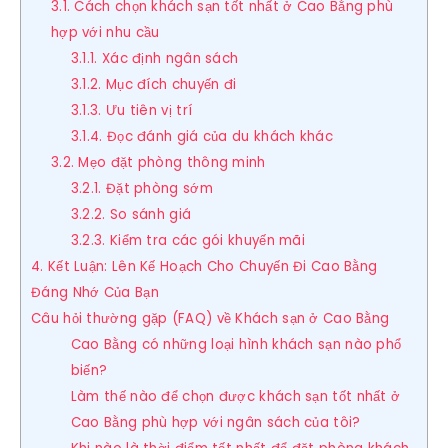
3.1. Cách chọn khách sạn tốt nhất ở Cao Bằng phù
hợp với nhu cầu
3.1.1. Xác định ngân sách
3.1.2. Mục đích chuyến đi
3.1.3. Ưu tiên vị trí
3.1.4. Đọc đánh giá của du khách khác
3.2. Mẹo đặt phòng thông minh
3.2.1. Đặt phòng sớm
3.2.2. So sánh giá
3.2.3. Kiểm tra các gói khuyến mãi
4. Kết Luận: Lên Kế Hoạch Cho Chuyến Đi Cao Bằng
Đáng Nhớ Của Bạn
Câu hỏi thường gặp (FAQ) về Khách sạn ở Cao Bằng
Cao Bằng có những loại hình khách sạn nào phổ
biến?
Làm thế nào để chọn được khách sạn tốt nhất ở
Cao Bằng phù hợp với ngân sách của tôi?