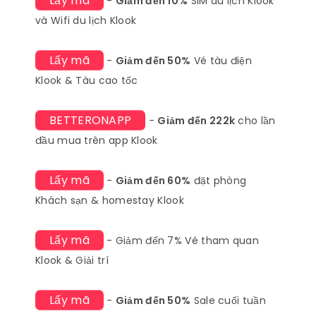
Lấy mã
-
Giảm đến 10%
SIM du lịch Klook
và Wifi du lịch Klook
Lấy mã
-
Giảm đến 50%
Vé tàu điện
Klook & Tàu cao tốc
BETTERONAPP
-
Giảm đến 222k
cho lần
đầu mua trên app Klook
Lấy mã
-
Giảm đến 60%
đặt phòng
Khách sạn & homestay Klook
Lấy mã
- Giảm đến 7% Vé tham quan
Klook & Giải trí
Lấy mã
-
Giảm đến 50%
Sale cuối tuần