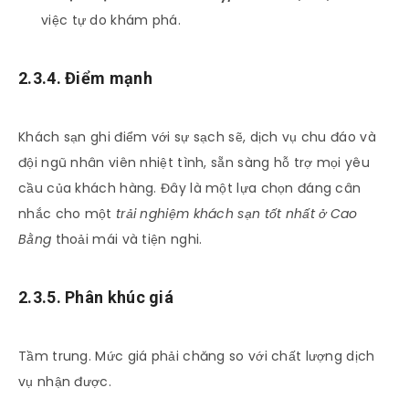
việc tự do khám phá.
2.3.4. Điểm mạnh
Khách sạn ghi điểm với sự sạch sẽ, dịch vụ chu đáo và
đội ngũ nhân viên nhiệt tình, sẵn sàng hỗ trợ mọi yêu
cầu của khách hàng. Đây là một lựa chọn đáng cân
nhắc cho một
trải nghiệm khách sạn tốt nhất ở Cao
Bằng
thoải mái và tiện nghi.
2.3.5. Phân khúc giá
Tầm trung. Mức giá phải chăng so với chất lượng dịch
vụ nhận được.