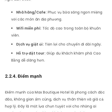
Nhà hàng/Cafe:
Phục vụ bữa sáng ngon miệng
với các món ăn địa phương.
Wifi miễn phí:
Tốc độ cao trong toàn bộ khuôn
viên.
Dịch vụ giặt ủi:
Tiện lợi cho chuyến đi dài ngày.
Hỗ trợ đặt tour:
Giúp du khách khám phá Cao
Bằng dễ dàng hơn.
2.2.4. Điểm mạnh
Điểm mạnh của Max Boutique Hotel là phong cách độc
đáo, không gian ấm cúng, dịch vụ thân thiện và giá cả
hợp lý. Đây là một lựa chọn tuyệt vời cho những ai