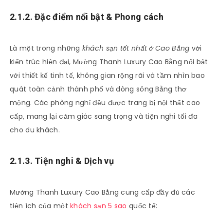
2.1.2. Đặc điểm nổi bật & Phong cách
Là một trong những
khách sạn tốt nhất ở Cao Bằng
với
kiến trúc hiện đại, Mường Thanh Luxury Cao Bằng nổi bật
với thiết kế tinh tế, không gian rộng rãi và tầm nhìn bao
quát toàn cảnh thành phố và dòng sông Bằng thơ
mộng. Các phòng nghỉ đều được trang bị nội thất cao
cấp, mang lại cảm giác sang trọng và tiện nghi tối đa
cho du khách.
2.1.3. Tiện nghi & Dịch vụ
Mường Thanh Luxury Cao Bằng cung cấp đầy đủ các
tiện ích của một
khách sạn 5 sao
quốc tế: