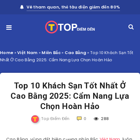
Vé tham quan, thẻ tàu điện giảm đến 80%
Home
»
Việt Nam
»
Miền Bắc
»
Cao Bằng
»
Top 10 Khách Sạn Tốt
Nhất Ở Cao Bằng 2025: Cẩm Nang Lựa Chọn Hoàn Hảo
Top 10 Khách Sạn Tốt Nhất Ở
Cao Bằng 2025: Cẩm Nang Lựa
Chọn Hoàn Hảo
Top Điểm Đến
0
288
Cao Bằng, vùng đất biên cương phía Bắc
Việt Nam
, luôn