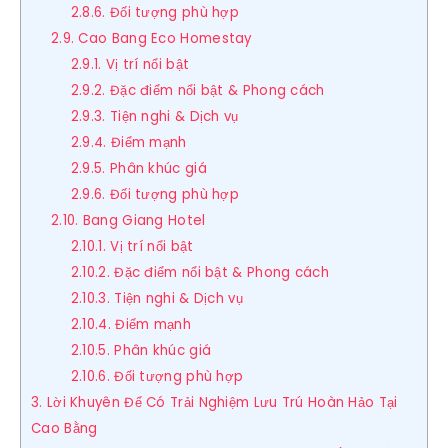
2.8.6. Đối tượng phù hợp
2.9. Cao Bang Eco Homestay
2.9.1. Vị trí nổi bật
2.9.2. Đặc điểm nổi bật & Phong cách
2.9.3. Tiện nghi & Dịch vụ
2.9.4. Điểm mạnh
2.9.5. Phân khúc giá
2.9.6. Đối tượng phù hợp
2.10. Bang Giang Hotel
2.10.1. Vị trí nổi bật
2.10.2. Đặc điểm nổi bật & Phong cách
2.10.3. Tiện nghi & Dịch vụ
2.10.4. Điểm mạnh
2.10.5. Phân khúc giá
2.10.6. Đối tượng phù hợp
3. Lời Khuyên Để Có Trải Nghiệm Lưu Trú Hoàn Hảo Tại
Cao Bằng