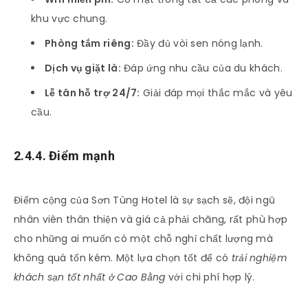
khu vực chung.
Phòng tắm riêng:
Đầy đủ vòi sen nóng lạnh.
Dịch vụ giặt là:
Đáp ứng nhu cầu của du khách.
Lễ tân hỗ trợ 24/7:
Giải đáp mọi thắc mắc và yêu
cầu.
2.4.4. Điểm mạnh
Điểm cộng của Sơn Tùng Hotel là sự sạch sẽ, đội ngũ
nhân viên thân thiện và giá cả phải chăng, rất phù hợp
cho những ai muốn có một chỗ nghỉ chất lượng mà
không quá tốn kém. Một lựa chọn tốt để có
trải nghiệm
khách sạn tốt nhất ở Cao Bằng
với chi phí hợp lý.