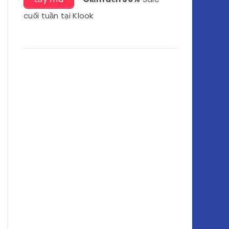
DEAL HOT
Lấy mã
-
Giảm đến 10%
SIM du
lịch Klook và Wifi du lịch Klook
Lấy mã
-
Giảm đến 50%
Vé tàu
điện Klook & Tàu cao tốc
BETTERONAPP
-
Giảm đến 222k
cho lần đầu mua trên app Klook
Lấy mã
-
Giảm đến 60%
đặt
phòng Khách sạn & homestay Klook