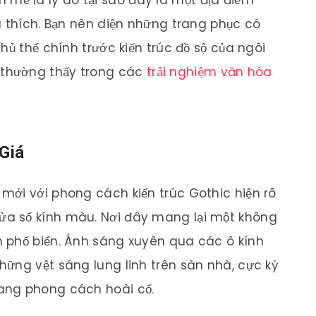
ẽ là lý do tại sao đây là một địa điểm
u thích. Bạn nên diện những trang phục có
hủ thể chính trước kiến trúc đồ sộ của ngôi
thường thấy trong các
trải nghiệm văn hóa
 Giá
mới với phong cách kiến trúc Gothic hiện rõ
a sổ kính màu. Nơi đây mang lại một không
 phố biển. Ánh sáng xuyên qua các ô kính
ững vệt sáng lung linh trên sàn nhà, cực kỳ
ang phong cách hoài cổ.