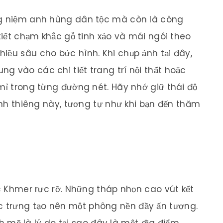
ng niệm anh hùng dân tộc mà còn là công
 tiết chạm khắc gỗ tinh xảo và mái ngói theo
iều sâu cho bức hình. Khi chụp ảnh tại đây,
g vào các chi tiết trang trí nội thất hoặc
mỉ trong từng đường nét. Hãy nhớ giữ thái độ
linh thiêng này, tương tự như khi bạn đến thăm
úc Khmer rực rỡ. Những tháp nhọn cao vút kết
 trưng tạo nên một phông nền đầy ấn tượng.