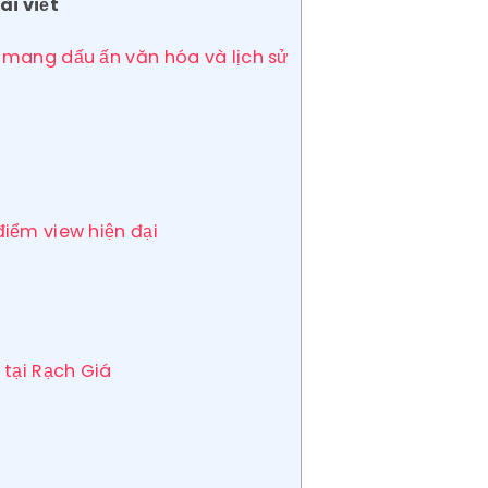
ài viết
 mang dấu ấn văn hóa và lịch sử
điểm view hiện đại
 tại Rạch Giá