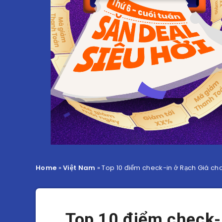
Home
»
Việt Nam
»
Top 10 điểm check-in ở Rạch Giá cho
Top 10 điểm check-