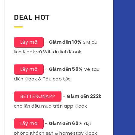
DEAL HOT
Lấy mã
-
Giảm đến 10%
SIM du
lịch Klook và Wifi du lịch Klook
Lấy mã
-
Giảm đến 50%
Vé tàu
điện Klook & Tàu cao tốc
BETTERONAPP
-
Giảm đến 222k
cho lần đầu mua trên app Klook
Lấy mã
-
Giảm đến 60%
đặt
phòng Khách sạn & homestay Klook