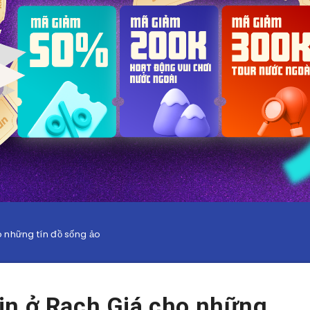
 những tín đồ sống ảo
in ở Rạch Giá cho những