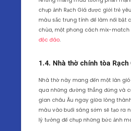
Những mảng màu tương phản mạnh m
chụp ảnh Rạch Giá được giới trẻ yê
màu sắc trung tính để làm nổi bật c
chùa, một phong cách mix-match 
độc đáo
.
1.4. Nhà thờ chính tòa Rạch
Nhà thờ này mang đến một làn gió 
qua những đường thẳng đứng và cử
gian châu Âu ngay giữa lòng thành
màu vào buổi sáng sớm sẽ tạo ra nh
lý tưởng để chụp những bức ảnh m