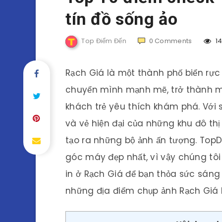
tín đồ sống ảo
Top Điểm Đến
0
Comments
1
Rạch Giá là một thành phố biển rực 
chuyển mình mạnh mẽ, trở thành m
khách trẻ yêu thích khám phá. Với sự
và vẻ hiện đại của những khu đô th
tạo ra những bộ ảnh ấn tượng. Top
góc máy đẹp nhất, vì vậy chúng tô
in ở Rạch Giá để bạn thỏa sức sáng
những địa điểm chụp ảnh Rạch Giá 