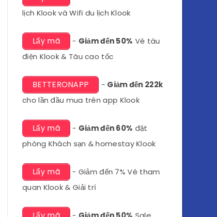
lịch Klook và Wifi du lịch Klook
Lấy mã
-
Giảm đến 50%
Vé tàu
điện Klook & Tàu cao tốc
BETTERONAPP
-
Giảm đến 222k
cho lần đầu mua trên app Klook
Lấy mã
-
Giảm đến 60%
đặt
phòng Khách sạn & homestay Klook
Lấy mã
- Giảm đến 7% Vé tham
quan Klook & Giải trí
Lấy mã
-
Giảm đến 50%
Sale