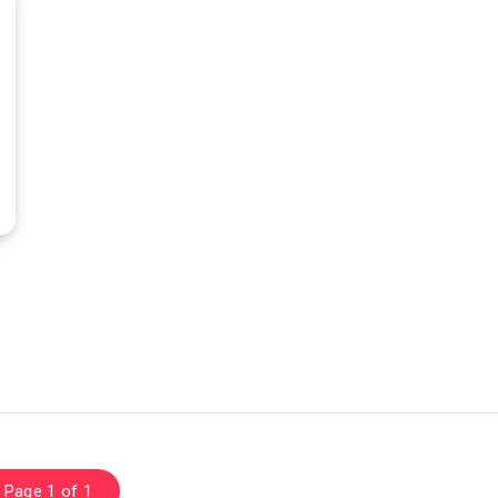
Page 1 of 1