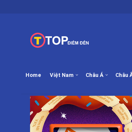
Home
Việt Nam
Châu Á
Châu 