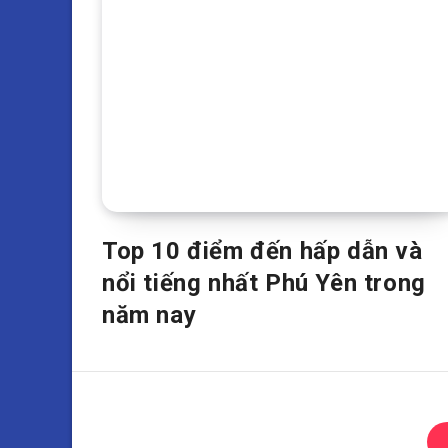
Top 10 điểm đến hấp dẫn và
nổi tiếng nhất Phú Yên trong
năm nay