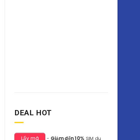
DEAL HOT
Lấy mã
-
Giảm đến 10%
SIM du